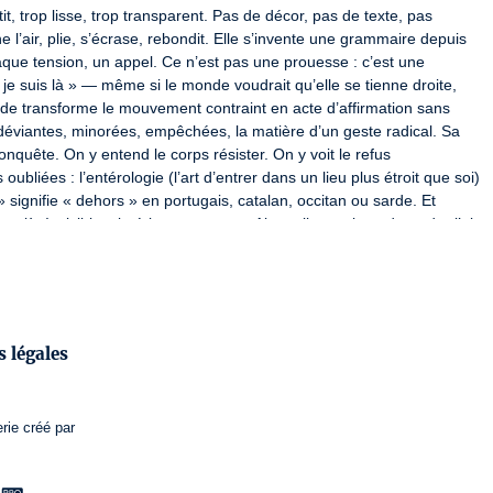
tit, trop lisse, trop transparent. Pas de décor, pas de texte, pas 
l’air, plie, s’écrase, rebondit. Elle s’invente une grammaire depuis 
aque tension, un appel. Ce n’est pas une prouesse : c’est une 
je suis là » — même si le monde voudrait qu’elle se tienne droite, 
de transforme le mouvement contraint en acte d’affirmation sans 
déviantes, minorées, empêchées, la matière d’un geste radical. Sa 
econquête. On y entend le corps résister. On y voit le refus 
oubliées : l’entérologie (l’art d’entrer dans un lieu plus étroit que soi) 
» signifie « dehors » en portugais, catalan, occitan ou sarde. Et 
t là. Invisibles, intérieurs, tenaces. Alors elle continue de tordre l’air, 
e lâche pas. Il serre. Il étreint. Il laisse des traces. On en sort 
t résolument vivant·e.
e résistance poétique, explorant les limites du corps et de l’esprit 
 légales
TATION : ALICE RENDE CRÉATION LUMIÈRE : GAUTIER 
 BAUDRILLER / CONSTRUCTION : BENET JOFRE REGARD 
PRODUCTION ET DIFFUSION : CLÉMENCE DRACK / PRODUCTION 
erie
créé par
 STRUCTURATION PAR LORRAINE BURGER DANS LE CADRE DU 
RQUE DE LA GRAINERIE/TOULOUSE