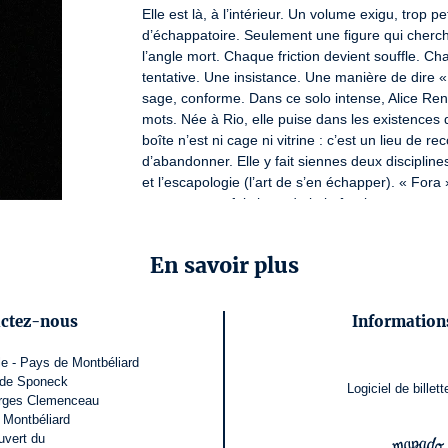
Elle est là, à l’intérieur. Un volume exigu, trop pe
d’échappatoire. Seulement une figure qui cherche 
l’angle mort. Chaque friction devient souffle. Ch
tentative. Une insistance. Une manière de dire « 
sage, conforme. Dans ce solo intense, Alice Ren
mots. Née à Rio, elle puise dans les existences 
boîte n’est ni cage ni vitrine : c’est un lieu de r
d’abandonner. Elle y fait siennes deux disciplines 
et l’escapologie (l’art de s’en échapper). « Fora 
pourtant, une fois hors de la boîte, les murs resten
de défier la forme, de chercher le passage. FORA n
traversé·e, éveillé·e, légèrement déplacé·e — e
En savoir plus
Alice Rende transforme la contorsion en un acte d
avec une intensité saisissante. Sceneweb
ctez-nous
Informations
IDÉE ORIGINALE, CONCEPTION ET INTERPRÉ
DEVOUCOUX / CRÉATION SONORE : THOMAS
e - Pays de Montbéliard
COMPLICE : MICHEL CERDA / CHARGÉE DE 
 de Sponeck
Logiciel de billett
: COMPAGNIE AR - ACCOMPAGNEMENT À LA
orges Clemenceau
 Montbéliard
STUDIO PACT - PÉPINIÈRE DES ARTS DU CI
uvert du