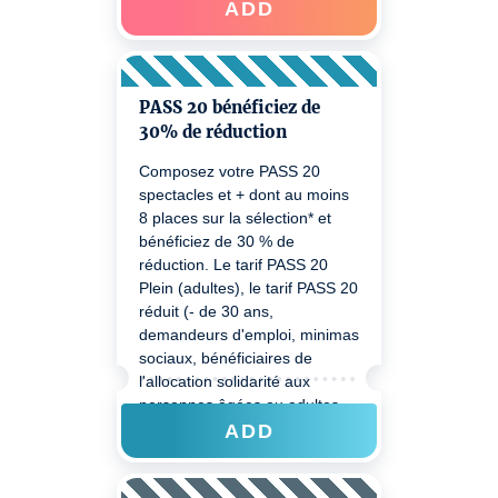
handicapés) - un justificatif
ADD
pourra être demandé au
contrôle billets. Pour bénéficiez
de votre réduction lors d'un
prochain achat merci de bien
PASS 20 bénéficiez de
vouloir passer à Sponeck ou
30% de réduction
nous joindre au 0805 710 700.
Composez votre PASS 20
spectacles et + dont au moins
8 places sur la sélection* et
bénéficiez de 30 % de
réduction. Le tarif PASS 20
Plein (adultes), le tarif PASS 20
réduit (- de 30 ans,
demandeurs d'emploi, minimas
sociaux, bénéficiaires de
l'allocation solidarité aux
personnes âgées ou adultes
handicapés) - un justificatif
ADD
pourra être demandé au
contrôle billets. Pour bénéficiez