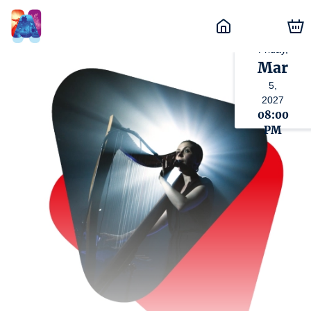
Friday,
Mar
5,
2027
08:00
PM