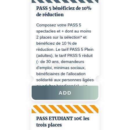
de votre réduction lors d'un
prochain achat veuillez passer
PASS 5 bénéficiez de 10%
à Sponeck ou nous joindre au
de réduction
0805 710 700.
Composez votre PASS 5
spectacles et + dont au moins
2 places sur la sélection* et
bénéficiez de 10 % de
réduction. Le tarif PASS 5 Plein
(adultes), le tarif PASS 5 réduit
(- de 30 ans, demandeurs
d'emploi, minimas sociaux,
bénéficiaires de l'allocation
solidarité aux personnes âgées
ou adultes handicapés) - un
justificatif pourra être demandé
ADD
au contrôle billet. Pour
bénéficiez de votre réduction
lors d'un prochain achat merci
de bien vouloir passer à
PASS ETUDIANT 10€ les
Sponeck ou nous joindre au
trois places
0805 710 700.