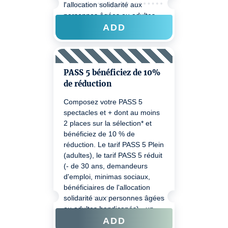
l'allocation solidarité aux
personnes âgées ou adultes
handicapés) - un justificatif
ADD
pourra être demandé au
contrôle billets. Pour bénéficiez
de votre réduction lors d'un
prochain achat veuillez passer
PASS 5 bénéficiez de 10%
à Sponeck ou nous joindre au
de réduction
0805 710 700.
Composez votre PASS 5
spectacles et + dont au moins
2 places sur la sélection* et
bénéficiez de 10 % de
réduction. Le tarif PASS 5 Plein
(adultes), le tarif PASS 5 réduit
(- de 30 ans, demandeurs
d'emploi, minimas sociaux,
bénéficiaires de l'allocation
solidarité aux personnes âgées
ou adultes handicapés) - un
justificatif pourra être demandé
ADD