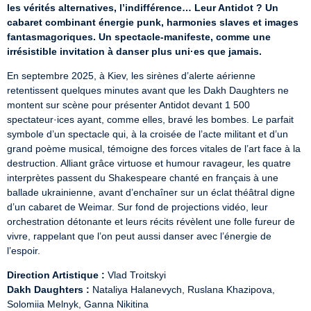
les vérités alternatives, l’indifférence… Leur Antidot ? Un 
cabaret combinant énergie punk, harmonies slaves et images 
fantasmagoriques. Un spectacle-manifeste, comme une 
irrésistible invitation à danser plus uni·es que jamais.
En septembre 2025, à Kiev, les sirènes d’alerte aérienne 
retentissent quelques minutes avant que les Dakh Daughters ne 
montent sur scène pour présenter Antidot devant 1 500 
spectateur·ices ayant, comme elles, bravé les bombes. Le parfait 
symbole d’un spectacle qui, à la croisée de l’acte militant et d’un 
grand poème musical, témoigne des forces vitales de l’art face à la 
destruction. Alliant grâce virtuose et humour ravageur, les quatre 
interprètes passent du Shakespeare chanté en français à une 
ballade ukrainienne, avant d’enchaîner sur un éclat théâtral digne 
d’un cabaret de Weimar. Sur fond de projections vidéo, leur 
orchestration détonante et leurs récits révèlent une folle fureur de 
vivre, rappelant que l’on peut aussi danser avec l’énergie de 
l’espoir.
Direction Artistique :
Dakh Daughters :
 Nataliya Halanevych, Ruslana Khazipova, 
Solomiia Melnyk, Ganna Nikitina