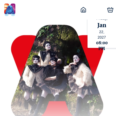
Friday,
Jan
22,
2027
08:00
PM