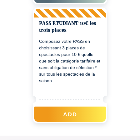
au contrôle billet. Pour
bénéficiez de votre réduction
lors d'un prochain achat merci
de bien vouloir passer à
PASS ETUDIANT 10€ les
Sponeck ou nous joindre au
trois places
0805 710 700.
Composez votre PASS en
choisissant 3 places de
spectacles pour 10 € quelle
que soit la catégorie tarifaire et
sans obligation de sélection *
sur tous les spectacles de la
saison
ADD