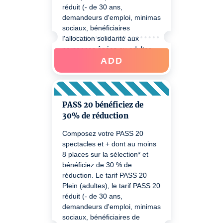
réduit (- de 30 ans,
demandeurs d'emploi, minimas
sociaux, bénéficiaires
l'allocation solidarité aux
personnes âgées ou adultes
handicapés) - un justificatif
ADD
pourra être demandé au
contrôle billets. Pour bénéficiez
de votre réduction lors d'un
prochain achat merci de bien
PASS 20 bénéficiez de
vouloir passer à Sponeck ou
30% de réduction
nous joindre au 0805 710 700.
Composez votre PASS 20
spectacles et + dont au moins
8 places sur la sélection* et
bénéficiez de 30 % de
réduction. Le tarif PASS 20
Plein (adultes), le tarif PASS 20
réduit (- de 30 ans,
demandeurs d'emploi, minimas
sociaux, bénéficiaires de