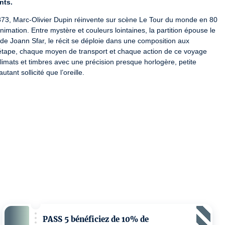
nts.
873, Marc-Olivier Dupin réinvente sur scène Le Tour du monde en 80 
imation. Entre mystère et ­couleurs lointaines, la partition épouse le 
de Joann Sfar, le récit se déploie dans une composition aux 
ape, chaque moyen de transport et chaque action de ce voyage 
imats et timbres avec une précision presque horlogère, petite 
tant sollicité que l’oreille.
jours
, d’après le roman de Jules Verne
-003265 / 3-003244
PASS 5 bénéficiez de 10% de