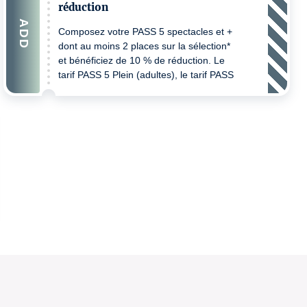
réduction
ADD
Composez votre PASS 5 spectacles et +
dont au moins 2 places sur la sélection*
et bénéficiez de 10 % de réduction. Le
tarif PASS 5 Plein (adultes), le tarif PASS
5 réduit (- de 30 ans, demandeurs
d'emploi, minimas sociaux, bénéficiaires
de l'allocation solidarité aux personnes
âgées ou adultes handicapés) - un
justificatif pourra être demandé au
contrôle billet. Pour bénéficiez de votre
réduction lors d'un prochain achat merci
de bien vouloir passer à Sponeck ou
nous joindre au 0805 710 700.