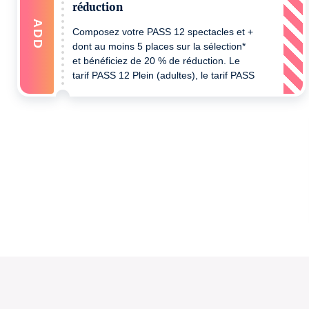
réduction
ADD
Composez votre PASS 12 spectacles et +
dont au moins 5 places sur la sélection*
et bénéficiez de 20 % de réduction. Le
tarif PASS 12 Plein (adultes), le tarif PASS
12 réduit (- de 30 ans, demandeurs
d'emploi, minimas sociaux, bénéficiaires
l'allocation solidarité aux personnes
âgées ou adultes handicapés) - un
justificatif pourra être demandé au
contrôle billets. Pour bénéficiez de votre
réduction lors d'un prochain achat merci
de bien vouloir passer à Sponeck ou
nous joindre au 0805 710 700.