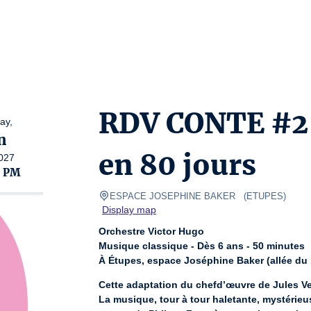
RDV CONTE #2 
ay,
n
en 80 jours
027
0 PM
ESPACE JOSEPHINE BAKER  
(
ETUPES
)
Display map
Orchestre Victor Hugo
Musique classique - Dès 6 ans - 50 minutes
À Étupes, espace Joséphine Baker (allée du
Cette adaptation du chefd’œuvre de Jules Ver
La musique, tour à tour haletante, mystérieu