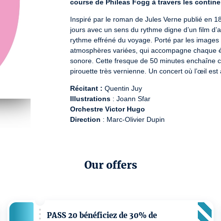
course de Phileas Fogg à travers les contine
Inspiré par le roman de Jules Verne publié en 1
jours avec un sens du rythme digne d’un film d’an
rythme effréné du voyage. Porté par les images 
atmosphères variées, qui accompagne chaque ét
sonore. Cette fresque de 50 minutes enchaîne cl
pirouette très vernienne. Un concert où l’œil est au
Récitant :
Illustrations
Orchestre Victor Hugo
Direction
 : Marc-Olivier Dupin
Marc-Olivier Dupin, 
Le Tour du monde en 80 
License number: 1-003233 / 1-003235 / 1-003250 / 2
Our offers
PASS 20 bénéficiez de 30% de