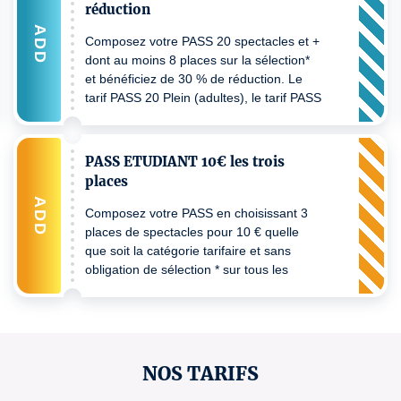
réduction
ADD
Composez votre PASS 20 spectacles et +
dont au moins 8 places sur la sélection*
et bénéficiez de 30 % de réduction. Le
tarif PASS 20 Plein (adultes), le tarif PASS
20 réduit (- de 30 ans, demandeurs
d'emploi, minimas sociaux, bénéficiaires
de l'allocation solidarité aux personnes
PASS ETUDIANT 10€ les trois
âgées ou adultes handicapés) - un
places
justificatif pourra être demandé au
ADD
contrôle billets. Pour bénéficiez de votre
Composez votre PASS en choisissant 3
réduction lors d'un prochain achat
places de spectacles pour 10 € quelle
veuillez passer à Sponeck ou nous
que soit la catégorie tarifaire et sans
joindre au 0805 710 700.
obligation de sélection * sur tous les
spectacles de la saison
NOS TARIFS