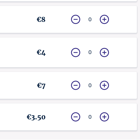
€8
0
€4
0
€7
0
€3.50
0