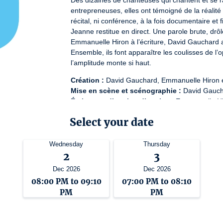
Des dizaines de chanteuses qui chantent et se ra
entrepreneuses, elles ont témoigné de la réalité d
récital, ni conférence, à la fois documentaire et 
Jeanne restitue en direct. Une parole brute, drô
Emmanuelle Hiron à l’écriture, David Gauchard a 
Ensemble, ils font apparaître les coulisses de l’
l’amplitude monte si haut.
Création :
Mise en scène et scénographie :
Écriture et direction d’actrice :
Interprétation
et chant :
Select your date
Collaboration à la scénographie et peinture o
License number: 1-003233 / 1-003235 / 1-003250 / 2
Wednesday
Thursday
2
3
Dec 2026
Dec 2026
08:00 PM to 09:10
07:00 PM to 08:10
PM
PM