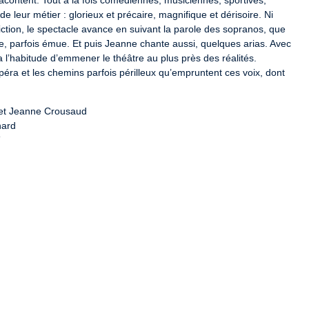
content. Tout à la fois comédiennes, musiciennes, sportives, 
e leur métier : glorieux et précaire, magnifique et dérisoire. Ni 
fiction, le spectacle avance en suivant la parole des sopranos, que 
le, parfois émue. Et puis Jeanne chante aussi, quelques arias. Avec 
l’habitude d’emmener le théâtre au plus près des réalités. 
opéra et les chemins parfois périlleux qu’empruntent ces voix, dont 
riginale :
 Eva Taulois
-003265 / 3-003244