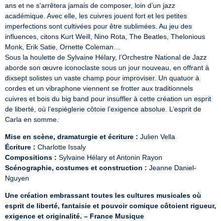
ans et ne s’arrêtera jamais de composer, loin d’un jazz 
académique. Avec elle, les cuivres jouent fort et les petites 
imperfections sont cultivées pour être sublimées. Au jeu des 
influences, citons Kurt Weill, Nino Rota, The Beatles, Thelonious 
Monk, Erik Satie, Ornette Coleman…

Sous la houlette de Sylvaine Hélary, l’Orchestre National de Jazz 
aborde son œuvre iconoclaste sous un jour nouveau, en offrant à 
dixsept solistes un vaste champ pour improviser. Un quatuor à 
cordes et un vibraphone viennent se frotter aux traditionnels 
cuivres et bois du big band pour insuffler à cette création un esprit 
de liberté, où l’espièglerie côtoie l’exigence absolue. L’esprit de 
Carla en somme.
Mise en scène, dramaturgie et écriture :
Écriture :
Compositions :
Scénographie, costumes et construction :
 Jeanne Daniel-
Nguyen
Une création embrassant toutes les cultures musicales où 
esprit de liberté, fantaisie et pouvoir comique côtoient rigueur, 
exigence et originalité. – France Musique