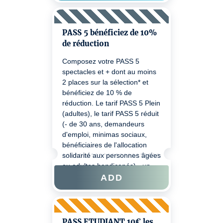
contrôle billets. Pour bénéficiez
de votre réduction lors d'un
prochain achat veuillez passer
PASS 5 bénéficiez de 10%
à Sponeck ou nous joindre au
de réduction
0805 710 700.
Composez votre PASS 5
spectacles et + dont au moins
2 places sur la sélection* et
bénéficiez de 10 % de
réduction. Le tarif PASS 5 Plein
(adultes), le tarif PASS 5 réduit
(- de 30 ans, demandeurs
d'emploi, minimas sociaux,
bénéficiaires de l'allocation
solidarité aux personnes âgées
ou adultes handicapés) - un
justificatif pourra être demandé
ADD
au contrôle billet. Pour
bénéficiez de votre réduction
lors d'un prochain achat merci
de bien vouloir passer à
PASS ETUDIANT 10€ les