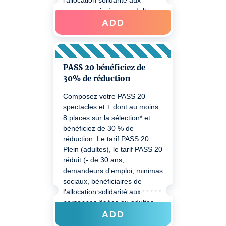
l'allocation solidarité aux
personnes âgées ou adultes
handicapés) - un justificatif
ADD
pourra être demandé au
contrôle billets. Pour bénéficiez
de votre réduction lors d'un
prochain achat merci de bien
PASS 20 bénéficiez de
vouloir passer à Sponeck ou
30% de réduction
nous joindre au 0805 710 700.
Composez votre PASS 20
spectacles et + dont au moins
8 places sur la sélection* et
bénéficiez de 30 % de
réduction. Le tarif PASS 20
Plein (adultes), le tarif PASS 20
réduit (- de 30 ans,
demandeurs d'emploi, minimas
sociaux, bénéficiaires de
l'allocation solidarité aux
personnes âgées ou adultes
handicapés) - un justificatif
ADD
pourra être demandé au