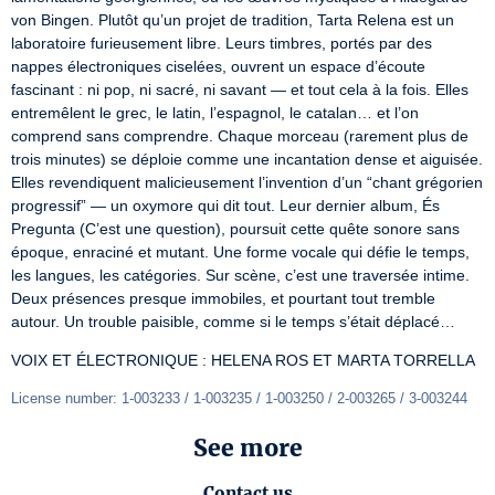
von Bingen. Plutôt qu’un projet de tradition, Tarta Relena est un 
laboratoire furieusement libre. Leurs timbres, portés par des 
nappes électroniques ciselées, ouvrent un espace d’écoute 
fascinant : ni pop, ni sacré, ni savant — et tout cela à la fois. Elles 
entremêlent le grec, le latin, l’espagnol, le catalan… et l’on 
comprend sans comprendre. Chaque morceau (rarement plus de 
trois minutes) se déploie comme une incantation dense et aiguisée. 
Elles revendiquent malicieusement l’invention d’un “chant grégorien 
progressif” — un oxymore qui dit tout. Leur dernier album, És 
Pregunta (C’est une question), poursuit cette quête sonore sans 
époque, enraciné et mutant. Une forme vocale qui défie le temps, 
les langues, les catégories. Sur scène, c’est une traversée intime. 
Deux présences presque immobiles, et pourtant tout tremble 
autour. Un trouble paisible, comme si le temps s’était déplacé…
VOIX ET ÉLECTRONIQUE : HELENA ROS ET MARTA TORRELLA
License number: 1-003233 / 1-003235 / 1-003250 / 2-003265 / 3-003244
See more
Contact us