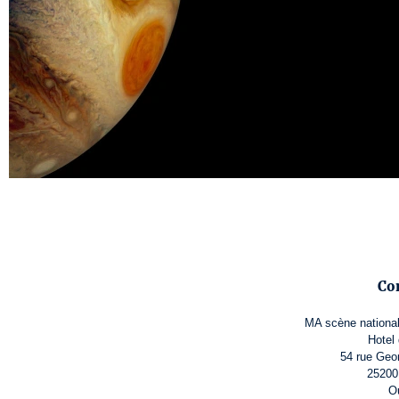
Co
MA scène national
Hotel
54 rue Ge
25200
O