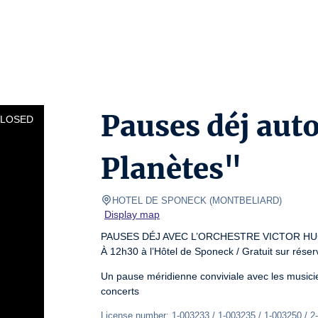
Pauses déj aut
CLOSED
Planètes"
HOTEL DE SPONECK
(
MONTBELIARD
)
Display map
PAUSES DÉJ AVEC L’ORCHESTRE VICTOR HU
À 12h30 à l’Hôtel de Sponeck / Gratuit sur réser
Un pause méridienne conviviale avec les musici
concerts
License number: 1-003233 / 1-003235 / 1-003250 / 2