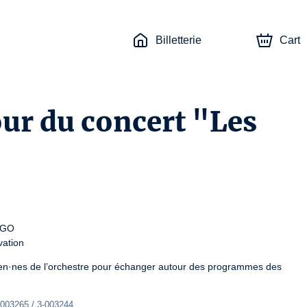
Billetterie
Cart
our du concert "Les
GO

vation
en·nes de l’orchestre pour échanger autour des programmes des 
-003265 / 3-003244