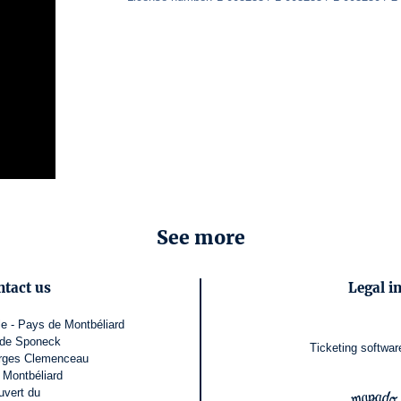
See more
ntact us
Legal i
e - Pays de Montbéliard
 de Sponeck
Ticketing softwar
orges Clemenceau
 Montbéliard
uvert du