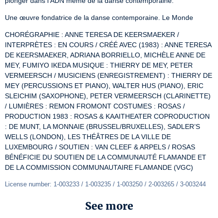
plonger dans l’ADN même de la danse contemporaine.
Une œuvre fondatrice de la danse contemporaine. Le Monde
CHORÉGRAPHIE : ANNE TERESA DE KEERSMAEKER / 
INTERPRÈTES : EN COURS / CRÉÉ AVEC (1983) : ANNE TERESA 
DE KEERSMAEKER, ADRIANA BORRIELLO, MICHÈLE ANNE DE 
MEY, FUMIYO IKEDA MUSIQUE : THIERRY DE MEY, PETER 
VERMEERSCH / MUSICIENS (ENREGISTREMENT) : THIERRY DE 
MEY (PERCUSSIONS ET PIANO), WALTER HUS (PIANO), ERIC 
SLEICHIM (SAXOPHONE), PETER VERMEERSCH (CLARINETTE) 
/ LUMIÈRES : REMON FROMONT COSTUMES : ROSAS / 
PRODUCTION 1983 : ROSAS & KAAITHEATER COPRODUCTION 
: DE MUNT, LA MONNAIE (BRUSSEL/BRUXELLES), SADLER’S 
WELLS (LONDON), LES THÉÂTRES DE LA VILLE DE 
LUXEMBOURG / SOUTIEN : VAN CLEEF & ARPELS / ROSAS 
BÉNÉFICIE DU SOUTIEN DE LA COMMUNAUTÉ FLAMANDE ET 
DE LA COMMISSION COMMUNAUTAIRE FLAMANDE (VGC)
License number: 1-003233 / 1-003235 / 1-003250 / 2-003265 / 3-003244
See more